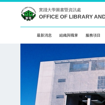
跳
實踐大學
圖書暨資訊處
到
OFFICE OF LIBRARY AN
主
要
內
容
最新消息
組織與職掌
服務項目
區