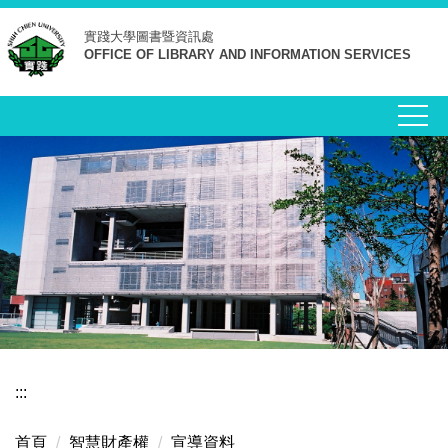
跳
實踐大學
圖書暨資訊處
到
OFFICE OF LIBRARY AND INFORMATION SERVICES
主
要
內
容
區
:::
首頁
智慧財產權
宣導資料