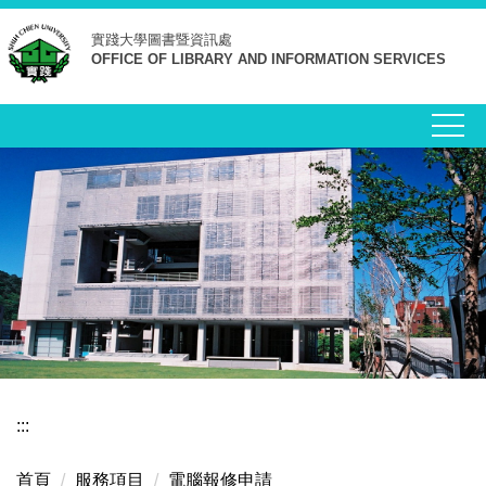
跳
實踐大學
圖書暨資訊處
到
OFFICE OF LIBRARY AND INFORMATION SERVICES
主
要
內
容
區
:::
首頁
服務項目
電腦報修申請