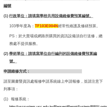
編號
(1)
行政單位：請填寫學校共用設備維修費預算編號。
103
學年度為：
TF103E004N
經常性維護及修繕預算。
PS
：於大賣場或網路所購買的資訊設備須自行送修，總
務處不提供服務。
(2)
學術單位：請填寫單位自行編列的設備維修費預算編
號。
申請維修方式：
請至圖書暨資訊處報修申請系統線上申請報修，並請注意下
列事項：
(1)
報修系統：
http://uscsystem.usc.edu.tw/RequestRepairSystem/RRSLogin