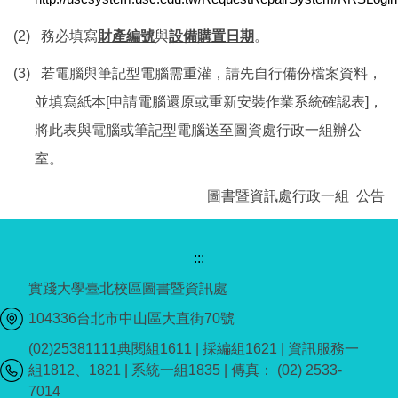
(2)
務必填寫
財產編號
與
設備購置日期
。
(3)
若電腦與筆記型電腦需重灌，請先自行備份檔案資料，
並填寫紙本[
申請電腦還原或重新安裝作業系統確認表]，
將此表與電腦或筆記型電腦送至圖資處行政一組辦公
室。
圖書暨資訊處行政一組 公告
:::
實踐大學臺北校區圖書暨資訊處
104336台北市中山區大直街70號
(02)25381111典閱組1611 | 採編組1621 | 資訊服務一
組1812、1821 | 系統一組1835 | 傳真： (02) 2533-
7014