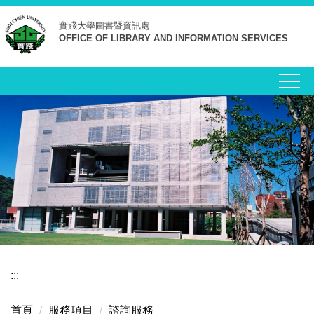
跳
實踐大學
圖書暨資訊處
到
OFFICE OF LIBRARY AND INFORMATION SERVICES
主
要
內
容
區
:::
首頁
服務項目
諮詢服務