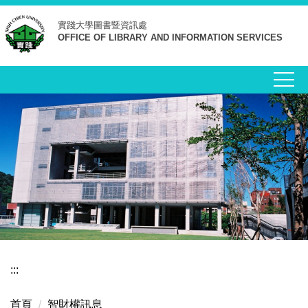
跳
實踐大學
圖書暨資訊處
到
OFFICE OF LIBRARY AND INFORMATION SERVICES
主
要
內
容
區
:::
首頁
智財權訊息