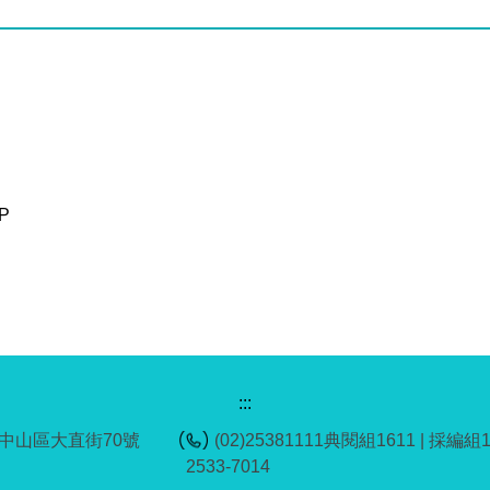
P
:::
市中山區大直街70號
(02)25381111典閱組1611 | 採編組
2533-7014