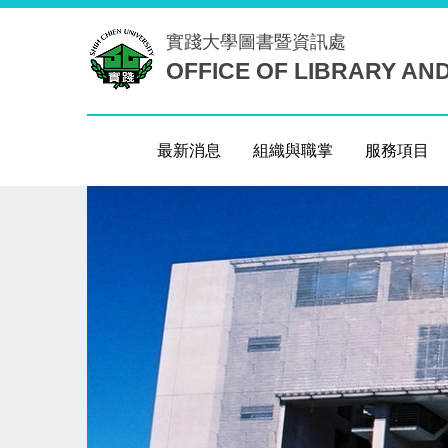
跳
實踐大學
圖書暨資訊處
到
OFFICE OF LIBRARY AN
主
要
內
容
最新消息
組織與職掌
服務項目
區