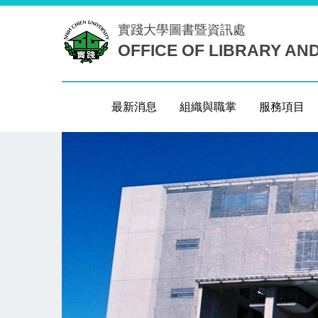
跳
實踐大學
圖書暨資訊處
到
OFFICE OF LIBRARY AN
主
要
內
容
最新消息
組織與職掌
服務項目
區