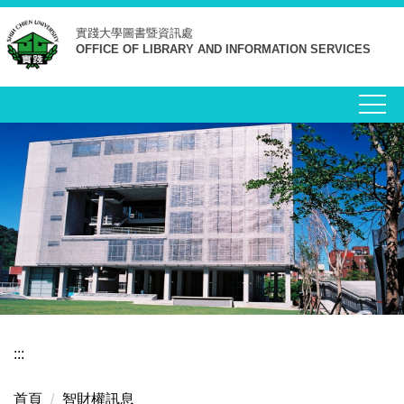
跳
實踐大學
圖書暨資訊處
到
OFFICE OF LIBRARY AND INFORMATION SERVICES
主
要
內
容
區
:::
首頁
智財權訊息