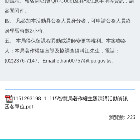
動流程、報名網址(含QR-Code)及其他注意事項等資訊，請
參閱附件。
四、 凡參加本活動具公務人員身分者，可申請公務人員終
身學習時數2小時。
五、 本局得保留課程異動或講師變更等權利。本案聯絡
人：本局著作權組宣導及協調查緝科江先生，電話：
(02)2376-7147、Email:ethan00757@tipo.gov.tw。
1151293198_1_115智慧局著作權主題演講活動資訊_
函各單位.pdf
瀏覽數:
233