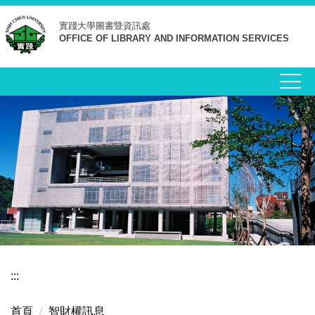
跳
實踐大學
圖書暨資訊處
到
OFFICE OF LIBRARY AND INFORMATION SERVICES
主
要
內
容
區
:::
首頁
智財權訊息