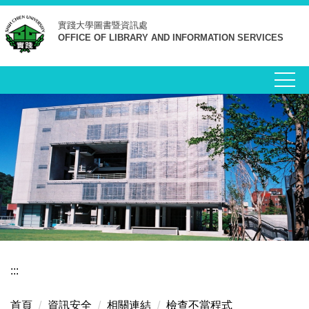
跳
實踐大學
圖書暨資訊處
到
OFFICE OF LIBRARY AND INFORMATION SERVICES
主
要
內
容
區
:::
首頁
資訊安全
相關連結
檢查不當程式