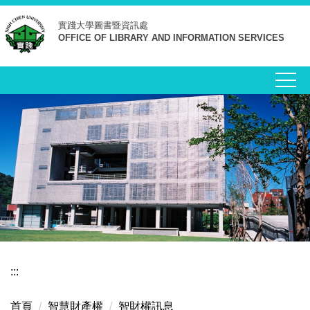
跳
實踐大學
圖書暨資訊處
到
OFFICE OF LIBRARY AND INFORMATION SERVICES
主
要
內
容
區
:::
首頁
智慧財產權
智財權訊息