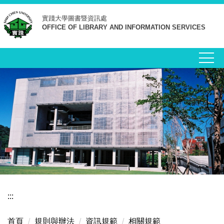
跳
實踐大學
圖書暨資訊處
到
OFFICE OF LIBRARY AND INFORMATION SERVICES
主
要
內
容
區
:::
首頁
規則與辦法
資訊規範
相關規範