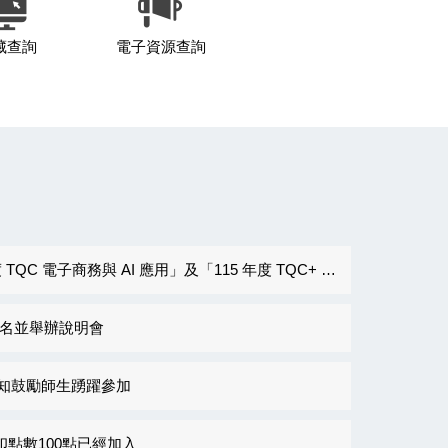
藏查詢
電子資源查詢
 TQC+ GenAI 輔助資料擷取與分析 Python 3 教師研習會」活動資訊
理報名並舉辦說明會
照轉知鼓勵師生踴躍參加
點數100點已經加入