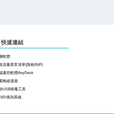
快速連結
權軟體
路流量異常清單(限校內IP)
端遙控軟體AnyDesk
園無線漫遊
除USB病毒工具
列印查詢系統