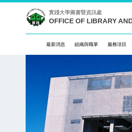
跳
實踐大學
圖書暨資訊處
到
OFFICE OF LIBRARY AN
主
要
內
容
最新消息
組織與職掌
服務項目
區