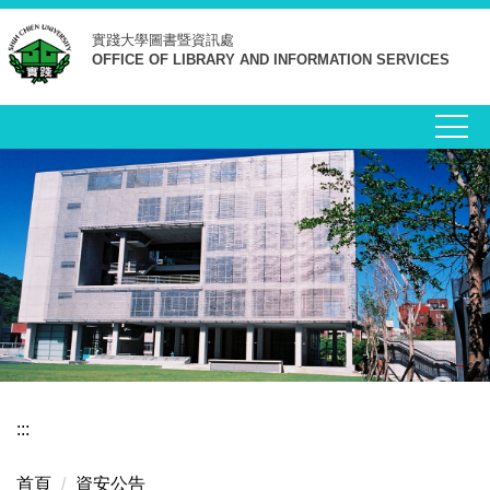
跳
實踐大學
圖書暨資訊處
到
OFFICE OF LIBRARY AND INFORMATION SERVICES
主
要
內
容
區
:::
首頁
資安公告