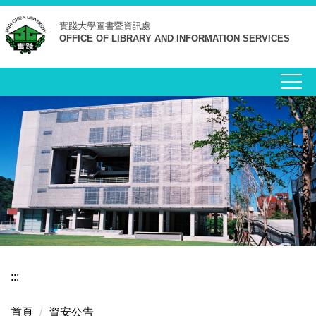
跳
實踐大學
圖書暨資訊處
到
OFFICE OF LIBRARY AND INFORMATION SERVICES
主
要
內
容
區
:::
首頁
資安公告