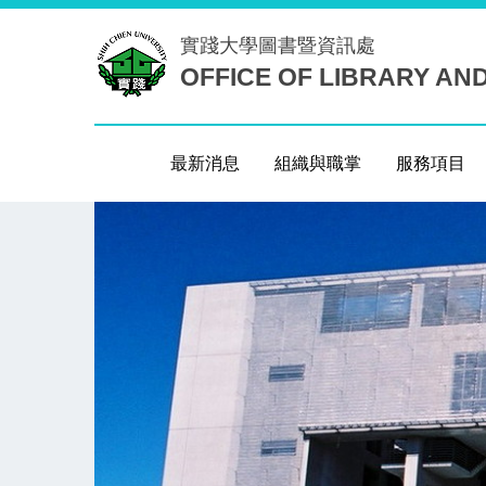
跳
實踐大學
圖書暨資訊處
到
OFFICE OF LIBRARY AN
主
要
內
容
最新消息
組織與職掌
服務項目
區