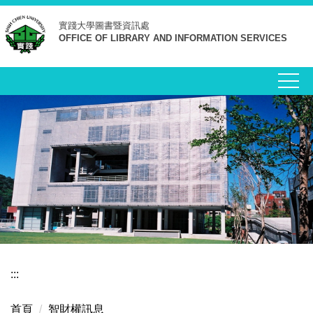
跳
實踐大學
圖書暨資訊處
到
OFFICE OF LIBRARY AND INFORMATION SERVICES
主
要
內
容
區
:::
首頁
智財權訊息