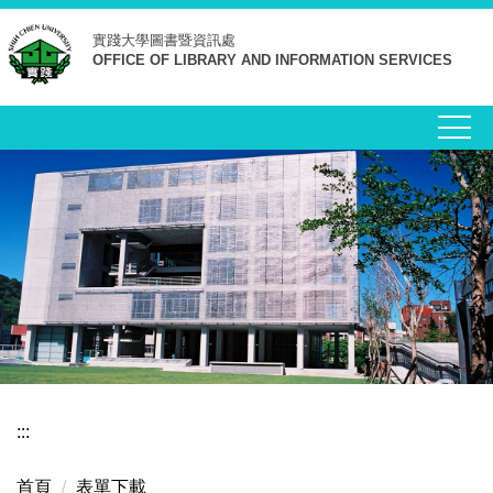
跳
實踐大學
圖書暨資訊處
到
OFFICE OF LIBRARY AND INFORMATION SERVICES
主
要
內
容
區
:::
首頁
表單下載