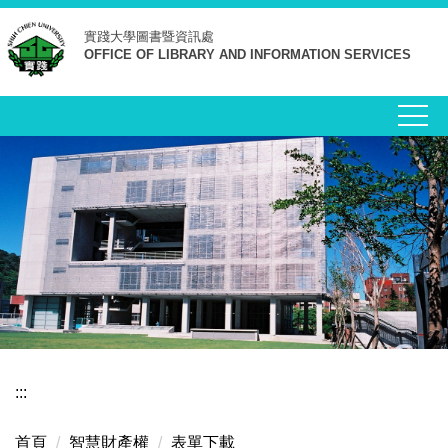
跳
實踐大學
圖書暨資訊處
到
OFFICE OF LIBRARY AND INFORMATION SERVICES
主
要
內
容
區
:::
首頁
智慧財產權
表單下載