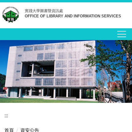
跳
實踐大學
圖書暨資訊處
到
OFFICE OF LIBRARY AND INFORMATION SERVICES
主
要
內
容
區
:::
首頁
資安公告