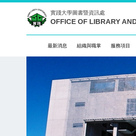
跳
實踐大學
圖書暨資訊處
到
OFFICE OF LIBRARY AN
主
要
內
容
最新消息
組織與職掌
服務項目
區