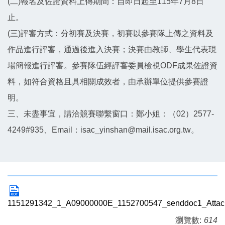
(二)報名及佐證資料上傳期間：自即日起至115年7月8日
止。
(三)評審方式：分初賽及決賽，初賽以參賽隊上傳之資料及
作品進行評審，通過後進入決賽；決賽由教師、學生代表現
場簡報進行評審。參賽隊伍經評審委員檢視ODF成果佐證資
料，如符合資格且具相關成效者，由承辦單位提供參賽證
明。
三、未盡事宜，請洽競賽聯繫窗口：鄭小姐：（02）2577-
4249#935、Email：isac_yinshan@mail.isac.org.tw。
1151291342_1_A09000000E_1152700547_senddoc1_Attach
瀏覽數:
614