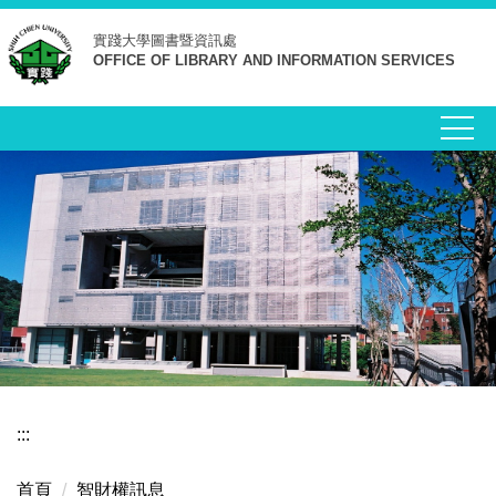
跳
實踐大學
圖書暨資訊處
到
OFFICE OF LIBRARY AND INFORMATION SERVICES
主
要
內
容
區
:::
首頁
智財權訊息