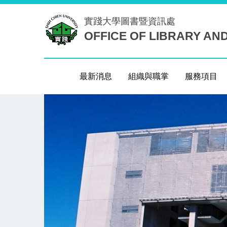
跳
實踐大學
圖書暨資訊處
到
OFFICE OF LIBRARY AN
主
要
內
容
最新消息
組織與職掌
服務項目
區